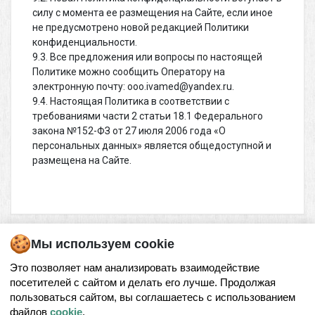
силу с момента ее размещения на Сайте, если иное
не предусмотрено новой редакцией Политики
конфиденциальности.
9.3. Все предложения или вопросы по настоящей
Политике можно сообщить Оператору на
электронную почту: ooo.ivamed@yandex.ru.
9.4. Настоящая Политика в соответствии с
требованиями части 2 статьи 18.1 Федерального
закона №152-ФЗ от 27 июля 2006 года «О
персональных данных» является общедоступной и
размещена на Сайте.
Мы используем cookie
Это позволяет нам анализировать взаимодействие
посетителей с сайтом и делать его лучше. Продолжая
© 2026,
МЕДИЦИНСКИЙ ЦЕНТР ООО «ИВАМЕД» В РОСТОВЕ-НА-ДОНУ
пользоваться сайтом, вы соглашаетесь с использованием
файлов
cookie
.