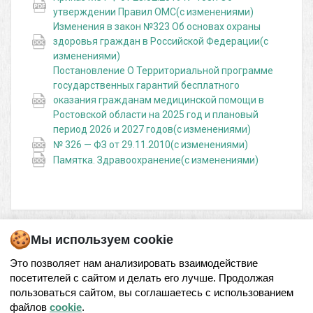
утверждении Правил ОМС(с изменениями)
Изменения в закон №323 Об основах охраны
здоровья граждан в Российской Федерации(с
изменениями)
Постановление О Территориальной программе
государственных гарантий бесплатного
оказания гражданам медицинской помощи в
Ростовской области на 2025 год и плановый
период 2026 и 2027 годов(с изменениями)
№ 326 — ФЗ от 29.11.2010(с изменениями)
Памятка. Здравоохранение(с изменениями)
Мы используем cookie
Это позволяет нам анализировать взаимодействие
посетителей с сайтом и делать его лучше. Продолжая
© 2026,
МЕДИЦИНСКИЙ ЦЕНТР ООО «ИВАМЕД» В РОСТОВЕ-НА-ДОНУ
пользоваться сайтом, вы соглашаетесь с использованием
файлов
cookie
.